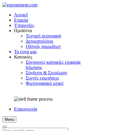
Αρχική
Εταιρία
Υπηρεσίες
Προϊόντα
Τεχνική περιγραφή
Δειγματολόγιο
Οδηγός χρωμάτων
Τα έργα μας
Κατοικίες
Σύγχρονες κατοικίες ελαφράς
δόμησης
Σύνδεση & Στερέωση
Συχνές ερωτήσεις
Φωτογραφικό υλικό
Επικοινωνία
Menu