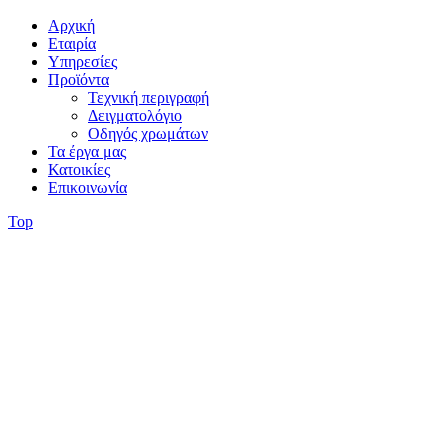
Αρχική
Εταιρία
Υπηρεσίες
Προϊόντα
Τεχνική περιγραφή
Δειγματολόγιο
Οδηγός χρωμάτων
Τα έργα μας
Κατοικίες
Επικοινωνία
Top