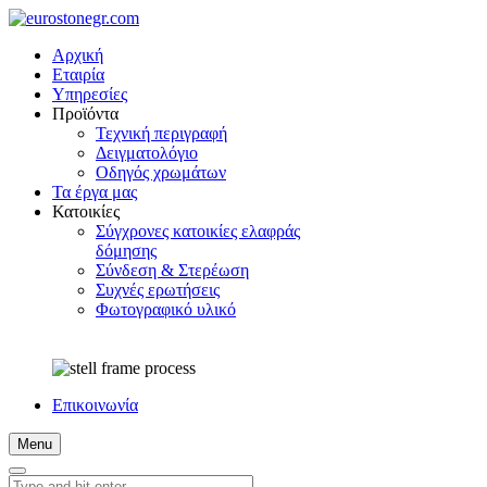
Αρχική
Εταιρία
Υπηρεσίες
Προϊόντα
Τεχνική περιγραφή
Δειγματολόγιο
Οδηγός χρωμάτων
Τα έργα μας
Κατοικίες
Σύγχρονες κατοικίες ελαφράς
δόμησης
Σύνδεση & Στερέωση
Συχνές ερωτήσεις
Φωτογραφικό υλικό
Επικοινωνία
Menu