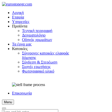
Αρχική
Εταιρία
Υπηρεσίες
Προϊόντα
Τεχνική περιγραφή
Δειγματολόγιο
Οδηγός χρωμάτων
Τα έργα μας
Κατοικίες
Σύγχρονες κατοικίες ελαφράς
δόμησης
Σύνδεση & Στερέωση
Συχνές ερωτήσεις
Φωτογραφικό υλικό
Επικοινωνία
Menu