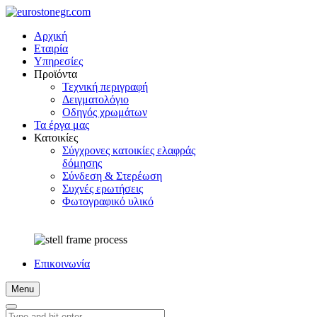
Αρχική
Εταιρία
Υπηρεσίες
Προϊόντα
Τεχνική περιγραφή
Δειγματολόγιο
Οδηγός χρωμάτων
Τα έργα μας
Κατοικίες
Σύγχρονες κατοικίες ελαφράς
δόμησης
Σύνδεση & Στερέωση
Συχνές ερωτήσεις
Φωτογραφικό υλικό
Επικοινωνία
Menu