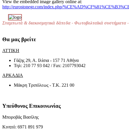
View the embedded image gallery online at:
http://eurostonegr.com/index.php/%CE%AD%CF%81%CE%B3%CE
Σταμπωτά & διακοσμητικά δάπεδα - Φωτοβολταϊκά συστήματα - 
Θα μας βρείτε
ΑΤΤΙΚΗ
Γάζης 29, Α. Ιλίσια - 157 71 Αθήνα
Τηλ: 210 77 93 042 / Fax: 2107793042
ΑΡΚΑΔΙΑ
Μάκρη Τριπόλεως - Τ.Κ. 221 00
Υπεύθυνος Επικοινωνίας
Μποροβάς Βασίλης
Κινητό:
6971 891 979